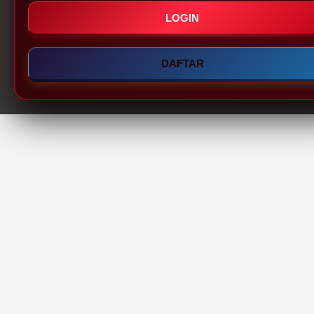
LOGIN
DAFTAR