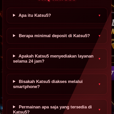
Apa itu Katsu5?
Berapa minimal deposit di Katsu5?
Apakah Katsu5 menyediakan layanan
selama 24 jam?
Bisakah Katsu5 diakses melalui
smartphone?
Permainan apa saja yang tersedia di
Katsu5?