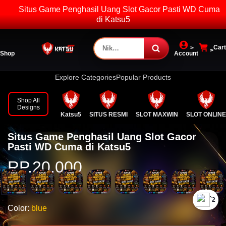
Situs Game Penghasil Uang Slot Gacor Pasti WD Cuma
Akses server super stabil & anti lag.
di Katsu5
Berapapun jackpotnya pasti dibayar!
Nikmati bonus dan promonya setiap hari!
Cart
>
Daftar, deposit, dan putar spin sekarang juga!
>
Shop
Account
Explore Categories
Popular Products
Shop All
Designs
Katsu5
SITUS RESMI
SLOT MAXWIN
SLOT ONLINE
Situs Game Penghasil Uang Slot Gacor
Pasti WD Cuma di Katsu5
RP.20.000
`2
Color:
blue