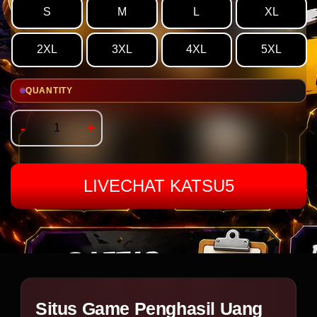
S
M
L
XL
2XL
3XL
4XL
5XL
QUANTITY
-
+
LIVECHAT KATSU5
Situs Game Penghasil Uang