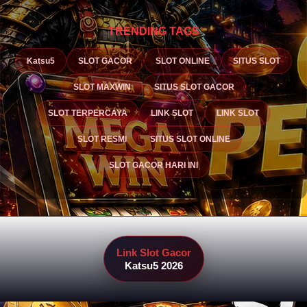
TRENDING TAGS
Katsu5
SLOT GACOR
SLOT ONLINE
SITUS SLOT
SLOT MAXWIN
SITUS SLOT GACOR
SLOT TERPERCAYA
LINK SLOT
LINK SLOT
SLOT RESMI
SITUS SLOT ONLINE
SLOT GACOR HARI INI
Link Slot Gacor
Katsu5 2026